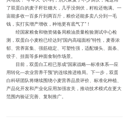
了双蛋白的麦子秆壮穗大，几乎没倒伏，籽粒还饱满。一
亩能多收一百多斤到两百斤，粮价还能多卖八分到一毛
钱，实打实增产增收，种地更有底气了”！
经国家粮食和物资储备局粮油质量检验测试中心检
测，双蛋白小麦粉已经达到“国内高端面粉”特性，麦香浓
郁、营养富集、强筋稳定、可塑性强，适配馒头、面条、
饺子、挂面等多种面食制作场景。
目前，双蛋白工程已形成“国家战略—标准体系—应
用转化—农业营养干预”的连续推进格局。下一步，双蛋
白科研团队将继续围绕小麦营养品质评价、标准化种植、
产品化开发和产业化应用加强攻关，推动技术模式在更大
范围内验证完善、复制推广。