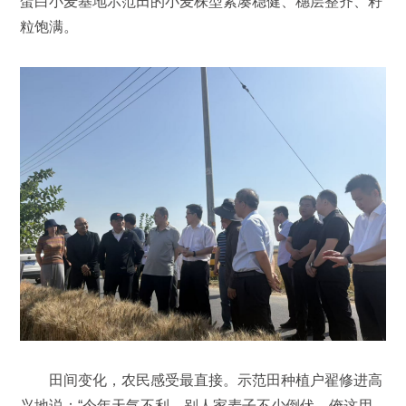
蛋白小麦基地示范田的小麦株型紧凑稳健、穗层整齐、籽
粒饱满。
田间变化，农民感受最直接。示范田种植户翟修进高
兴地说：“今年天气不利，别人家麦子不少倒伏，俺这用