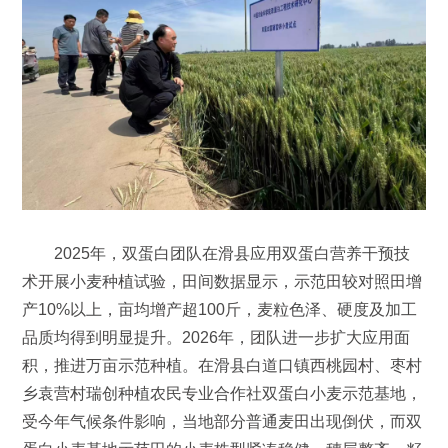
2025年，双蛋白团队在滑县应用双蛋白营养干预技
术开展小麦种植试验，田间数据显示，示范田较对照田增
产10%以上，亩均增产超100斤，麦粒色泽、硬度及加工
品质均得到明显提升。2026年，团队进一步扩大应用面
积，推进万亩示范种植。在滑县白道口镇西桃园村、枣村
乡袁营村瑞创种植农民专业合作社双蛋白小麦示范基地，
受今年气候条件影响，当地部分普通麦田出现倒伏，而双