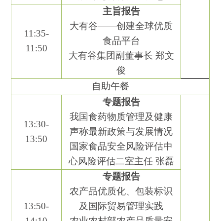
主旨报告
大有谷——创建全球优质
1
1
:
35
-
食品平台
1
1
:
50
大有谷集团副董事长
郑文
俊
自助午餐
专题报告
我国食药物质管理及健康
13
:
30
-
声称最新政策
与发展情况
1
3
:
50
国家食品安全风险评估
中
心风险评估二室
主任
张磊
专题报告
农产品优质化、包装标识
1
3
:
50
-
及国际贸易管理实践
1
4
:
10
农业农村部农产品质量安