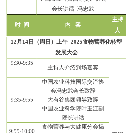
会长讲话
冯忠武
主持
时
间
内
容
人
12
月
14
日（周
日
）
上午
2025
食物营养化转型
发展大会
9:
3
0-9:
3
5
主持人介绍到场嘉宾
中国农业科技国际交流协
会
冯忠武
会长
致辞
9:
35
-
9
:
55
大有谷集团领导致辞
中国农业科学院叶玉江副
院长讲话
食物营养与大健康
分会揭
9:
55
-
10
:
00