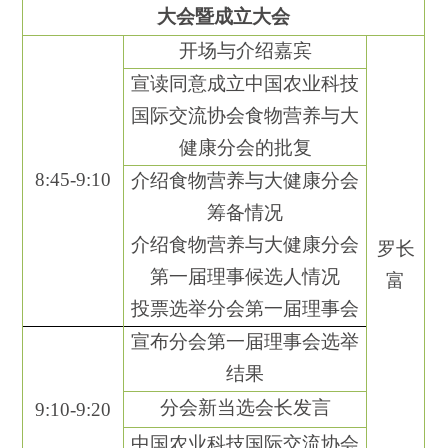
大会暨成立大会
开场与介绍嘉宾
宣读同意成立
中国农业科技
国际交流协会食物营养与大
健康分会
的批复
8
:
45
-
9
:
10
介绍
食物营养与大健康
分会
筹备情况
介绍
食物营养与大健康
分会
罗长
第一届理事候选人情况
富
投票选举分会第一届理事会
宣布分会第一届理事会选举
结果
分会新当选
会长
发言
9
:
10-9
:
20
中国农业科技国际交流协会