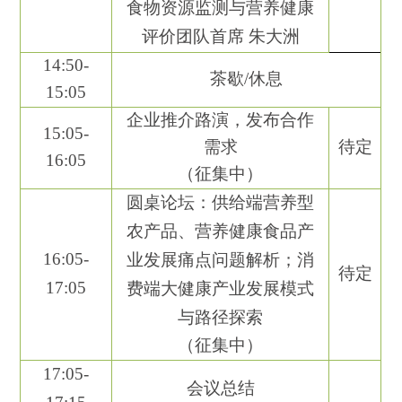
食物资源监测与营养健康
评价团队首席
朱大洲
1
4
:
5
0-
茶歇
/
休息
1
5
:
05
企业推介路演，发布合作
1
5
:
05-
需求
待定
16:05
（征集中）
圆桌论坛：供给端营养型
农产品、营养健康食品产
1
6
:
05-
业发展痛点问题解析；消
待定
17:05
费端大健康产业发展模式
与路径探索
（征集中）
1
7
:
05
-
会议总结