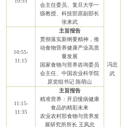
10
:
55
会主任委员、复旦大学一
级教授、科技部原副部长
张来武
主旨报告
贯彻落实新纲要精神，推
动食物营养健康产业高质
10
:
55
-
量发展
1
1
:
15
冯忠
国家食物与营养咨询委员
会主任、中国农业科学院
武
原党组书记
陈萌山
主旨报告
精准营养：开启慢病健康
1
1
:
15
-
食品的精彩未来
1
1
:
35
农业农村部食物与营养发
展研究所所长
王凤忠