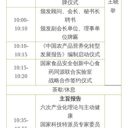
王晓
牌仪式
举
颁发
顾问、会长、秘书长
10
:
00
-
聘书
10
:
10
颁发
副会长
单位、理事单
位牌匾
10:
10
-
《中国农产品营养化转型
10:
15
发展报告》编制启动仪式
国家食品安全创新中心食
10:
15
-
药同源联合实验室
10:
20
战略合作签约仪式
茶歇
/
休息
主旨报告
六次产业化理论与主动健
康
10
:
35-
国家科技特派员专家委员